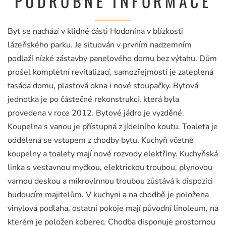
PODROBNÉ INFORMACE
Byt se nachází v klidné části Hodonína v blízkosti
lázeňského parku. Je situován v prvním nadzemním
podlaží nízké zástavby panelového domu bez výtahu. Dům
prošel kompletní revitalizací, samozřejmostí je zateplená
fasáda domu, plastová okna i nové stoupačky. Bytová
jednotka je po částečné rekonstrukci, která byla
provedena v roce 2012. Bytové jádro je vyzděné.
Koupelna s vanou je přístupná z jídelního koutu. Toaleta je
oddělená se vstupem z chodby bytu. Kuchyň včetně
koupelny a toalety mají nové rozvody elektřiny. Kuchyňská
linka s vestavnou myčkou, elektrickou troubou, plynovou
varnou deskou a mikrovlnnou troubou zůstává k dispozici
budoucím majitelům. V kuchyni a na chodbě je položena
vinylová podlaha, ostatní pokoje mají původní linoleum, na
kterém je položen koberec. Chodba disponuje prostornou