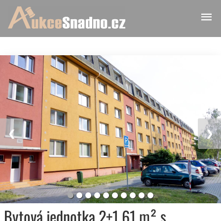
❮
❯
Bytová jednotka 2+1 61 m² s