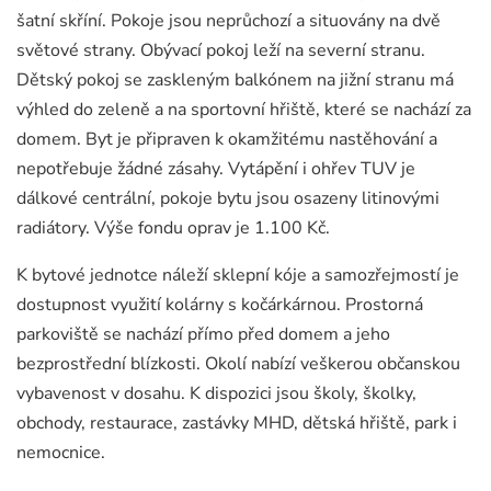
šatní skříní. Pokoje jsou neprůchozí a situovány na dvě
světové strany. Obývací pokoj leží na severní stranu.
Dětský pokoj se zaskleným balkónem na jižní stranu má
výhled do zeleně a na sportovní hřiště, které se nachází za
domem. Byt je připraven k okamžitému nastěhování a
nepotřebuje žádné zásahy. Vytápění i ohřev TUV je
dálkové centrální, pokoje bytu jsou osazeny litinovými
radiátory. Výše fondu oprav je 1.100 Kč.
K bytové jednotce náleží sklepní kóje a samozřejmostí je
dostupnost využití kolárny s kočárkárnou. Prostorná
parkoviště se nachází přímo před domem a jeho
bezprostřední blízkosti. Okolí nabízí veškerou občanskou
vybavenost v dosahu. K dispozici jsou školy, školky,
obchody, restaurace, zastávky MHD, dětská hřiště, park i
nemocnice.