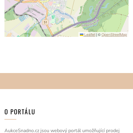
Leaflet
|
©
OpenStreetMap
O PORTÁLU
AukceSnadno.cz jsou webový portál umožňující prodej