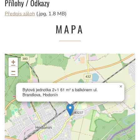
Přílohy / Odkazy
Předpis záloh
(.jpg, 1.8 MB)
MAPA
+
−
×
Bytová jednotka 2+1 61 m² s balkónem ul.
Brandlova, Hodonín