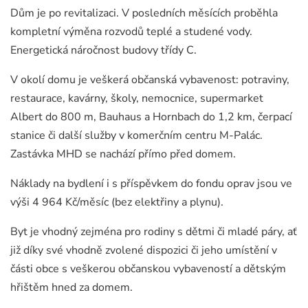
Dům je po revitalizaci. V posledních měsících proběhla
kompletní výměna rozvodů teplé a studené vody.
Energetická náročnost budovy třídy C.
V okolí domu je veškerá občanská vybavenost: potraviny,
restaurace, kavárny, školy, nemocnice, supermarket
Albert do 800 m, Bauhaus a Hornbach do 1,2 km, čerpací
stanice či další služby v komerčním centru M-Palác.
Zastávka MHD se nachází přímo před domem.
Náklady na bydlení i s příspěvkem do fondu oprav jsou ve
výši 4 964 Kč/měsíc (bez elektřiny a plynu).
Byt je vhodný zejména pro rodiny s dětmi či mladé páry, ať
již díky své vhodně zvolené dispozici či jeho umístění v
části obce s veškerou občanskou vybaveností a dětským
hřištěm hned za domem.