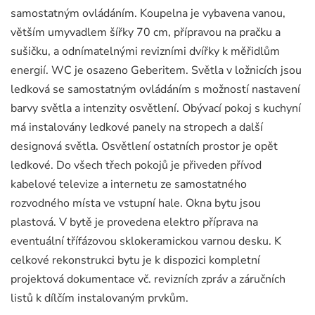
samostatným ovládáním. Koupelna je vybavena vanou,
větším umyvadlem šířky 70 cm, přípravou na pračku a
sušičku, a odnímatelnými revizními dvířky k měřidlům
energií. WC je osazeno Geberitem. Světla v ložnicích jsou
ledková se samostatným ovládáním s možností nastavení
barvy světla a intenzity osvětlení. Obývací pokoj s kuchyní
má instalovány ledkové panely na stropech a další
designová světla. Osvětlení ostatních prostor je opět
ledkové. Do všech třech pokojů je přiveden přívod
kabelové televize a internetu ze samostatného
rozvodného místa ve vstupní hale. Okna bytu jsou
plastová. V bytě je provedena elektro příprava na
eventuální třífázovou sklokeramickou varnou desku. K
celkové rekonstrukci bytu je k dispozici kompletní
projektová dokumentace vč. revizních zpráv a záručních
listů k dílčím instalovaným prvkům.