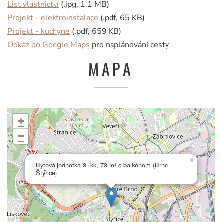
List vlastnictví
(.jpg, 1.1 MB)
Projekt - elektroinstalace
(.pdf, 65 KB)
Projekt - kuchyně
(.pdf, 659 KB)
Odkaz do Google Maps
pro naplánování cesty
MAPA
+
−
×
Bytová jednotka 3+kk, 73 m² s balkónem (Brno –
Štýřice)