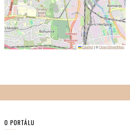
Leaflet
|
©
OpenStreetMap
O PORTÁLU