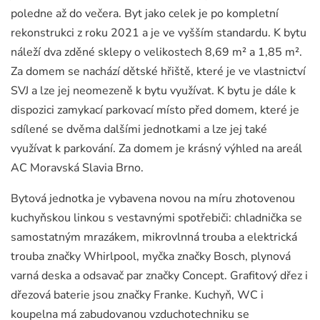
poledne až do večera. Byt jako celek je po kompletní
rekonstrukci z roku 2021 a je ve vyšším standardu. K bytu
náleží dva zděné sklepy o velikostech 8,69 m² a 1,85 m².
Za domem se nachází dětské hřiště, které je ve vlastnictví
SVJ a lze jej neomezeně k bytu využívat. K bytu je dále k
dispozici zamykací parkovací místo před domem, které je
sdílené se dvěma dalšími jednotkami a lze jej také
využívat k parkování. Za domem je krásný výhled na areál
AC Moravská Slavia Brno.
Bytová jednotka je vybavena novou na míru zhotovenou
kuchyňskou linkou s vestavnými spotřebiči: chladnička se
samostatným mrazákem, mikrovlnná trouba a elektrická
trouba značky Whirlpool, myčka značky Bosch, plynová
varná deska a odsavač par značky Concept. Grafitový dřez i
dřezová baterie jsou značky Franke. Kuchyň, WC i
koupelna má zabudovanou vzduchotechniku se