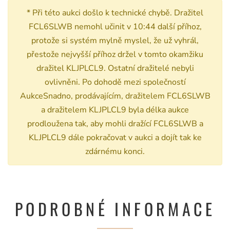
* Při této aukci došlo k technické chybě. Dražitel
FCL6SLWB nemohl učinit v 10:44 další příhoz,
protože si systém mylně myslel, že už vyhrál,
přestože nejvyšší příhoz držel v tomto okamžiku
dražitel KLJPLCL9. Ostatní dražitelé nebyli
ovlivněni. Po dohodě mezi společností
AukceSnadno, prodávajícím, dražitelem FCL6SLWB
a dražitelem KLJPLCL9 byla délka aukce
prodloužena tak, aby mohli dražící FCL6SLWB a
KLJPLCL9 dále pokračovat v aukci a dojít tak ke
zdárnému konci.
PODROBNÉ INFORMACE