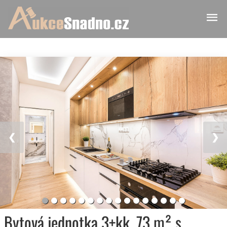
❮
❯
Bytová jednotka 3+kk, 73 m² s