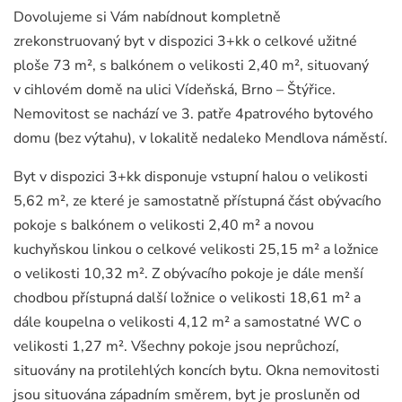
Dovolujeme si Vám nabídnout kompletně
zrekonstruovaný byt v dispozici 3+kk o celkové užitné
ploše 73 m², s balkónem o velikosti 2,40 m², situovaný
v cihlovém domě na ulici Vídeňská, Brno – Štýřice.
Nemovitost se nachází ve 3. patře 4patrového bytového
domu (bez výtahu), v lokalitě nedaleko Mendlova náměstí.
Byt v dispozici 3+kk disponuje vstupní halou o velikosti
5,62 m², ze které je samostatně přístupná část obývacího
pokoje s balkónem o velikosti 2,40 m² a novou
kuchyňskou linkou o celkové velikosti 25,15 m² a ložnice
o velikosti 10,32 m². Z obývacího pokoje je dále menší
chodbou přístupná další ložnice o velikosti 18,61 m² a
dále koupelna o velikosti 4,12 m² a samostatné WC o
velikosti 1,27 m². Všechny pokoje jsou neprůchozí,
situovány na protilehlých koncích bytu. Okna nemovitosti
jsou situována západním směrem, byt je prosluněn od